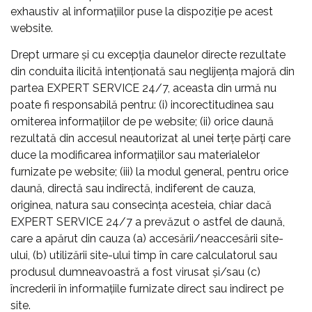
exhaustiv al informațiilor puse la dispoziție pe acest
website.
Drept urmare şi cu excepţia daunelor directe rezultate
din conduita ilicită intenționată sau neglijența majoră din
partea EXPERT SERVICE 24/7, aceasta din urmă nu
poate fi responsabilă pentru: (i) incorectitudinea sau
omiterea informațiilor de pe website; (ii) orice daună
rezultată din accesul neautorizat al unei terţe părţi care
duce la modificarea informaţiilor sau materialelor
furnizate pe website; (iii) la modul general, pentru orice
daună, directă sau indirectă, indiferent de cauza,
originea, natura sau consecința acesteia, chiar dacă
EXPERT SERVICE 24/7 a prevăzut o astfel de daună,
care a apărut din cauza (a) accesării/neaccesării site-
ului, (b) utilizării site-ului timp în care calculatorul sau
produsul dumneavoastră a fost virusat şi/sau (c)
încrederii în informațiile furnizate direct sau indirect pe
site.