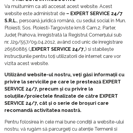
Va multumim ca ati accesat acest website. Acest
website este administrat de
– EXPERT SERVICE 24/7
S.R.L.
, persoană juridică română, cu sediul social în Mun.
Ploiesti, Sos. Ploiesti-Targoviste km.8 Cam.2, Parter,
Județ Prahova, înregistrată la Registrul Comerțului sub
nr. J29/557/09.04.2012, având cod unic de înregistrare
26560885 („
EXPERT SERVICE 24/7
„) si stabilește
instrucțiunile pentru toți utilizatorii de internet care vor
vizita acest website.
Utilizând website-ul nostru, veți găsi informații cu
privire la serviciile pe care le prestează EXPERT
SERVICE 24/7, precum și cu privire la
soluțiile/proiectele finalizate de către EXPERT
SERVICE 24/7, cât și o serie de broșuri care
recomandă activitatea noastră.
Pentru folosirea în cele mai bune condiții a website-ului
nostru, vă rugăm să parcurgeți cu atenție Termenii si