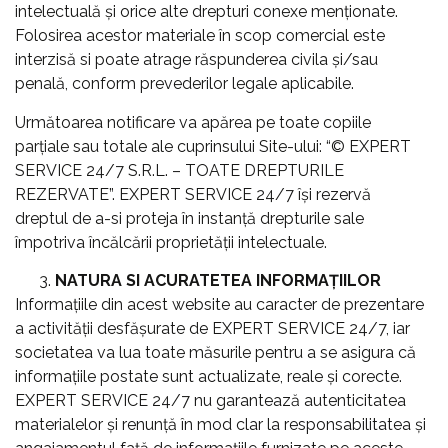
intelectuală şi orice alte drepturi conexe menționate.
Folosirea acestor materiale în scop comercial este
interzisă si poate atrage răspunderea civila și/sau
penală, conform prevederilor legale aplicabile.
Următoarea notificare va apărea pe toate copiile
parţiale sau totale ale cuprinsului Site-ului: “© EXPERT
SERVICE 24/7 S.R.L. – TOATE DREPTURILE
REZERVATE”. EXPERT SERVICE 24/7 îşi rezervă
dreptul de a-si proteja în instanţă drepturile sale
împotriva încălcării proprietății intelectuale.
NATURA SI ACURATETEA INFORMAȚIILOR
Informațiile din acest website au caracter de prezentare
a activității desfășurate de EXPERT SERVICE 24/7, iar
societatea va lua toate măsurile pentru a se asigura că
informațiile postate sunt actualizate, reale şi corecte.
EXPERT SERVICE 24/7 nu garantează autenticitatea
materialelor şi renunţă în mod clar la responsabilitatea şi