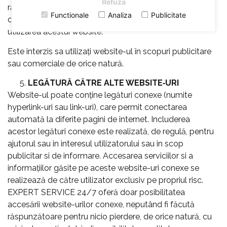
Refuza
răspunzătoare pentru nicio pierdere, distrugere sau
Functionale
Analiza
Publicitate
cheltuială care ar putea decurge din accesarea sau
utilizarea acestui website.
Este interzis sa utilizați website-ul în scopuri publicitare
sau comerciale de orice natură.
LEGĂTURĂ CĂTRE ALTE WEBSITE‐URI
Website-ul poate conține legături conexe (numite
hyperlink-uri sau link-uri), care permit conectarea
automată la diferite pagini de internet. Includerea
acestor legături conexe este realizată, de regulă, pentru
ajutorul sau in interesul utilizatorului sau in scop
publicitar si de informare. Accesarea serviciilor si a
informațiilor găsite pe aceste website-uri conexe se
realizează de către utilizator exclusiv pe propriul risc.
EXPERT SERVICE 24/7 oferă doar posibilitatea
accesării website-urilor conexe, neputând fi făcută
răspunzătoare pentru nicio pierdere, de orice natură, cu