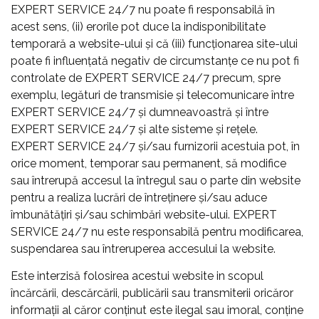
EXPERT SERVICE 24/7 nu poate fi responsabilă în
acest sens, (ii) erorile pot duce la indisponibilitate
temporară a website-ului şi că (iii) funcţionarea site-ului
poate fi influenţată negativ de circumstanţe ce nu pot fi
controlate de EXPERT SERVICE 24/7 precum, spre
exemplu, legături de transmisie şi telecomunicare între
EXPERT SERVICE 24/7 şi dumneavoastră şi între
EXPERT SERVICE 24/7 şi alte sisteme şi reţele.
EXPERT SERVICE 24/7 şi/sau furnizorii acestuia pot, în
orice moment, temporar sau permanent, să modifice
sau întrerupă accesul la întregul sau o parte din website
pentru a realiza lucrări de întreținere şi/sau aduce
îmbunătățiri şi/sau schimbări website-ului. EXPERT
SERVICE 24/7 nu este responsabilă pentru modificarea,
suspendarea sau întreruperea accesului la website.
Este interzisă folosirea acestui website in scopul
încărcării, descărcării, publicării sau transmiterii oricăror
informații al căror conținut este ilegal sau imoral, conține