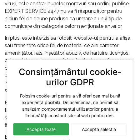
viruși, este contrar bunelor moravuri sau ordinii publice.
EXPERT SERVICE 24/7 nu va fi răspunzător pentru
niciun fel de daune produse ca urmare a unui tip de
comunicare din categoria celor menționate anterior.
In plus, este interzis sa folosiți website-ul pentru a afișa
sau transmite orice fel de material ce are caracter
amenințător, fals, înșelător, abuziv, de hartuire, licențios,
calomniator, vulgar, scandalos, instigator, profanator, sau
orice alt fel de material care poate constitui sau încuraja
Consimțământul cookie-
un comportament ce va putea da naștere unei
urilor GDPR
infractiuni, sau ar putea conduce la răspunderea civilă
sau ar încalcă legea.
Folosim cookie-uri pentru a vă oferi cea mai bună
experiență posibilă. De asemenea, ne permit să
Este interzisă folosirea unei adrese false de e-mail sau
analizăm comportamentul utilizatorilor pentru a
transmiterea, in mod nelegitim, de mesaje electronice
îmbunătăți constant site-ul web pentru dvs.
sau orice alte comunicări in numele unei alte persoane
fizice sau juridice sau in numele oricărei alte entități.
Accepta toate
Accepta selectia
EXPERT SERVICE 24/7 nu poate fi ținută