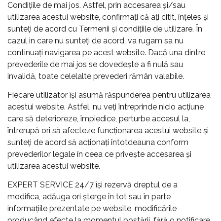
Condițiile de mai jos. Astfel, prin accesarea şi/sau
utilizarea acestui website, confirmați că ați citit, înțeles şi
sunteți de acord cu Termenii şi condițiile de utilizare. În
cazul in care nu sunteți de acord, va rugam sa nu
continuați navigarea pe acest website. Dacă una dintre
prevederile de mai jos se dovedește a fi nulă sau
invalidă, toate celelalte prevederi rămân valabile.
Fiecare utilizator îşi asumă răspunderea pentru utilizarea
acestui website. Astfel, nu veți întreprinde nicio acțiune
care să deterioreze, împiedice, perturbe accesul la,
întrerupă ori să afecteze funcționarea acestui website și
sunteți de acord să acționați întotdeauna conform
prevederilor legale în ceea ce privește accesarea şi
utilizarea acestui website.
EXPERT SERVICE 24/7 își rezervă dreptul de a
modifica, adăuga ori șterge în tot sau în parte
informațiile prezentate pe website, modificările
producând efecte la momentul postării, fără o notificare