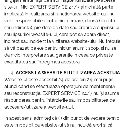
angajamentul faţă de informațiile furnizate pe aceste
site-uri. Nici EXPERT SERVICE 24/7 şi nici altă parte
implicată în realizarea şi funcționarea website-ului nu
vor fi responsabile pentru nicio eroare, daună (directă
sau indirectă), pierdere de date sau eroare a cuprinsului
sau lipsurilor website-ului, care pot să apară direct,
indirect sau incident la vizitarea website-ului. Nu trebuie
să vă bazați pe ele pentru niciun anumit scop, și nu se
da nicio interpretare sau garanție in ceea ce privește
exactitatea sau întregimea acestora.
ACCESS LA WEBSITE SI UTILIZAREA ACESTUIA
Website-ul este accesibil 24 de ore din 24, mai puțin
atunci când se efectuează operațiuni de mentenanță
sau reconstrucție. EXPERT SERVICE 24/7 nu își asuma
răspunderea pentru întârzierile sau imposibilitatea de
accesare/utilizare a website-ului.
In acest sens, admiteți că (i) din punct de vedere tehnic
este imposibil ca website-ul să nu includă erori şi că