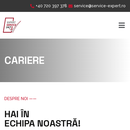
+40 720 397 378
service@service-expert.ro
CARIERE
DESPRE NOI ——
HAI ÎN
ECHIPA NOASTRĂ!