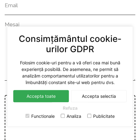
Consimțământul cookie-
urilor GDPR
Folosim cookie-uri pentru a vă oferi cea mai bună
experiență posibilă. De asemenea, ne permit să
analizăm comportamentul utilizatorilor pentru a
îmbunătăți constant site-ul web pentru dvs.
Accepta toate
Accepta selectia
Refuza
Atașează CV*
Functionale
Analiza
Publicitate
Fișiere acceptate: DOC, DOCX, PDF (Dimensiune maximă: 5MB)