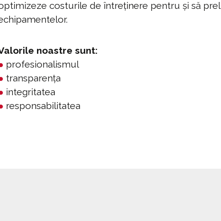
optimizeze costurile de întreținere pentru și să pre
echipamentelor.
Valorile noastre sunt:
●
profesionalismul
●
transparența
●
integritatea
●
responsabilitatea