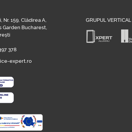
 Nr. 159, Clădirea A,
GRUPUL VERTICAL
ss Garden Bucharest,
rești
397 378
ice-expert.ro