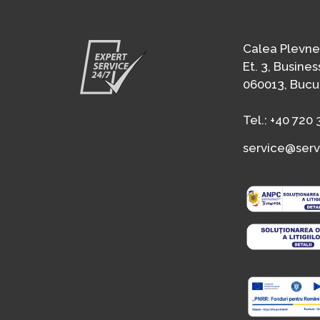
Calea Plevnei,
Et. 3, Busine
060013, Bucu
Tel.:
+40 720 
service@serv