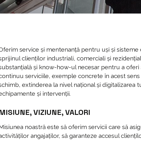
Oferim service și mentenanță pentru uși și sisteme 
sprijinul clienților industriali, comerciali și reziden
substanțială și know-how-ul necesar pentru a oferi 
continuu serviciile, exemple concrete în acest sens 
schimb, extinderea la nivel național și digitalizarea 
echipamente și intervenții.
MISIUNE, VIZIUNE, VALORI
Misiunea noastră este să oferim servicii care să asi
activităților angajaților, să garanteze accesul clienților