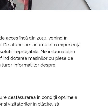
de acces încă din 2010, venind în
țiali. De atunci am acumulat o experiență
soluții ireproșabile. Ne îmbunătățim
fiind dotarea mașinilor cu piese de
tuturor informațiilor despre
gure desfășurarea în condiții optime a
 și vizitatorilor în clădire, să