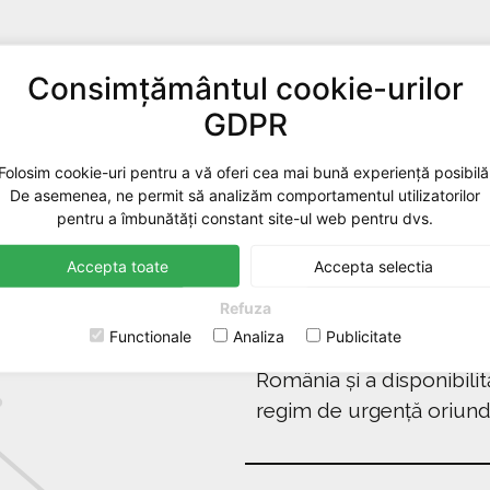
ĂTIȚI
Consimțământul cookie-urilor
DOTARE
GDPR
Suntem pregătiți cu maș
Folosim cookie-uri pentru a vă oferi cea mai bună experiență posibilă
stoc piese de schimb. As
I
De asemenea, ne permit să analizăm comportamentul utilizatorilor
singură deplasare pentr
pentru a îmbunătăți constant site-ul web pentru dvs.
Accepta toate
Accepta selectia
RAPIDITATE
Refuza
Functionale
Analiza
Publicitate
Mulțumită multiplelor c
România și a disponibilit
regim de urgență oriund