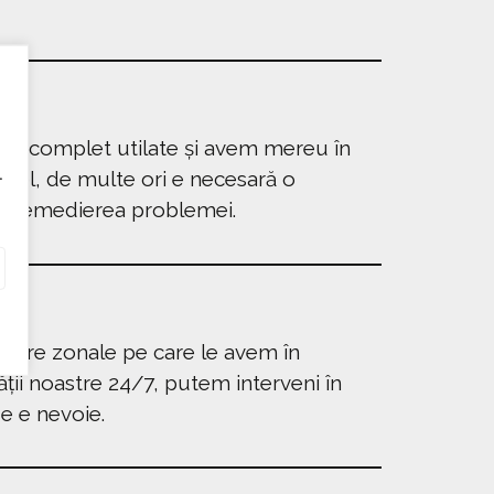
ini complet utilate și avem mereu în
.
tfel, de multe ori e necesară o
u remedierea problemei.
entre zonale pe care le avem în
ății noastre 24/7, putem interveni în
e e nevoie.