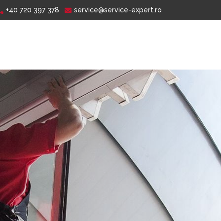
+40 720 397 378
service@service-expert.ro