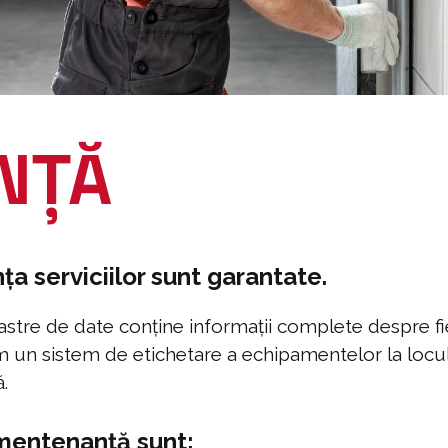
NȚĂ
nța serviciilor sunt garantate.
oastre de date conține informații complete despre fi
osim un sistem de etichetare a echipamentelor la loc
.
mentenanță sunt: