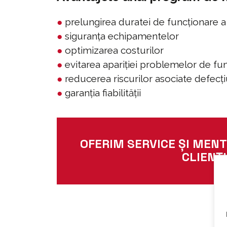
●
prelungirea duratei de funcționare 
●
siguranța echipamentelor
●
optimizarea costurilor
●
evitarea apariției problemelor de fu
●
reducerea riscurilor asociate defecțiu
●
garanția fiabilității
OFERIM SERVICE ȘI MENT
CLIENȚI