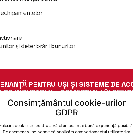
a echipamentelor
ncționare
nilor și deteriorării bunurilor
ENANȚĂ PENTRU UȘI ȘI SISTEME DE ACC
LOR INDUSTRIALI, COMERCIALI ȘI REZID
Consimțământul cookie-urilor
GDPR
Folosim cookie-uri pentru a vă oferi cea mai bună experiență posibilă
De asemenea, ne permit să analizăm comportamentul utilizatorilor