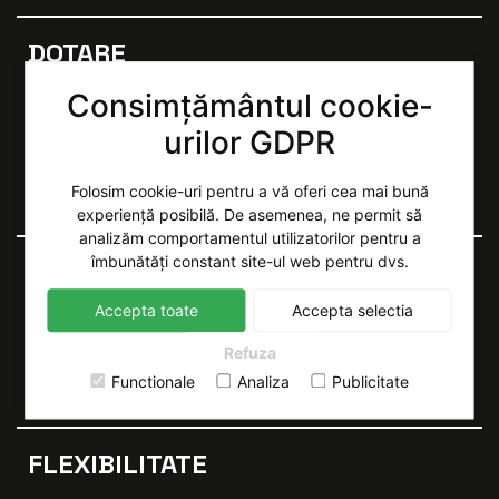
DOTARE
Consimțământul cookie-
Suntem pregătiți cu mașini complet utilate și avem
mereu în stoc piese de schimb. Astfel, de multe ori e
urilor GDPR
necesară o singură deplasare pentru remedierea
problemei.
Folosim cookie-uri pentru a vă oferi cea mai bună
experiență posibilă. De asemenea, ne permit să
analizăm comportamentul utilizatorilor pentru a
îmbunătăți constant site-ul web pentru dvs.
RAPIDITATE
Accepta toate
Accepta selectia
Mulțumită multiplelor centre zonale pe care le avem
în România și a disponibilității noastre 24/7, putem
Refuza
interveni în regim de urgență oriunde e nevoie.
Functionale
Analiza
Publicitate
FLEXIBILITATE