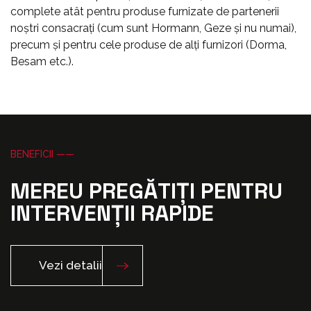
complete atât pentru produse furnizate de partenerii
noștri consacrați (cum sunt Hormann, Geze și nu numai),
precum și pentru cele produse de alți furnizori (Dorma,
Besam etc.).
BENEFICII ——
MEREU PREGĂTIȚI PENTRU
INTERVENȚII RAPIDE
Vezi detalii