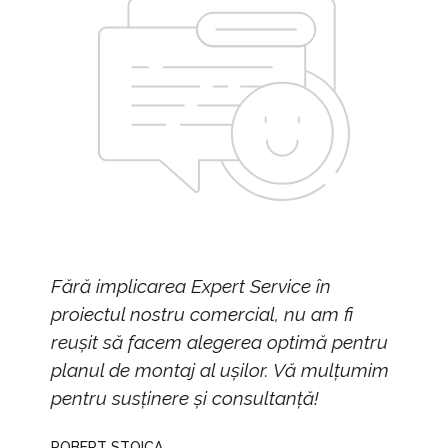
în
O echipă de profesioniști în adevăratul
m fi
sens al cuvântului! Colaborarea a
ă pentru
decurs foarte bine, iar intervențiile lor
mulțumim
au fost prompte de fiecare dată!
ALEXANDRA IONESCU
Administrator