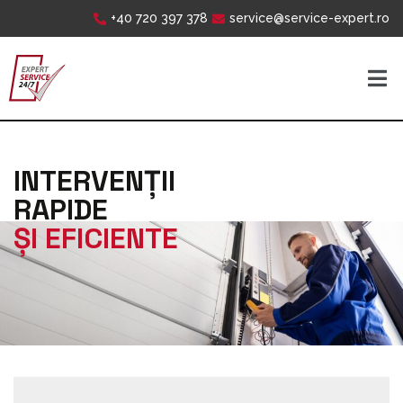
+40 720 397 378
service@service-expert.ro
INTERVENȚII
RAPIDE
ȘI EFICIENTE